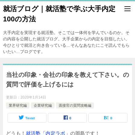
就活ブログ｜就活塾で学ぶ大手内定
100の方法
大手内定を実現する就活塾。そこでは一体何を学んでいるのか。そ
の内容を公開した就活ブログ。大手企業からの内定を目指したい、
今ひとりで就活と向き合っている…そんなあなたにこそ読んでもら
いたい…ブログです。
当社の印象・会社の印象を教えて下さい。の
質問で評価を上げるには
更新日：
2020年1月14日
業界研究編
企業研究編
面接官の質問攻略編
Tweet
0
0
どうも！
就活塾「内定ラボ」
の岡島です！