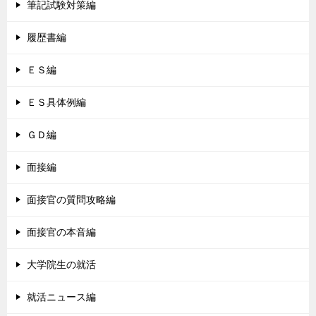
筆記試験対策編
履歴書編
ＥＳ編
ＥＳ具体例編
ＧＤ編
面接編
面接官の質問攻略編
面接官の本音編
大学院生の就活
就活ニュース編