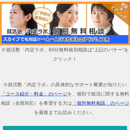
ナ
ビ
ゲ
ー
シ
※就活塾「内定ラボ」60分無料個別相談は“上記のバナー”を
ョ
クリック！
ン
※就活塾「内定ラボ」の具体的なサポート概要が知りたい
「コース紹介・料金」のページ
を、個別で就活に関する無料
相談（全国対応）を希望する方は
「個別無料相談」のページ
を最後までお読みください。