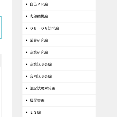
自己ＰＲ編
志望動機編
ＯＢ・ＯＧ訪問編
業界研究編
企業研究編
企業説明会編
合同説明会編
筆記試験対策編
履歴書編
ＥＳ編