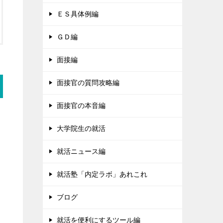
ＥＳ具体例編
ＧＤ編
面接編
面接官の質問攻略編
面接官の本音編
大学院生の就活
就活ニュース編
就活塾「内定ラボ」あれこれ
ブログ
就活を便利にするツール編