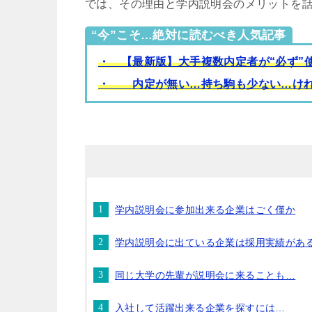
では、その理由と学内説明会のメリットを
“今”こそ…絶対に読むべき人気記事
・ 【最新版】大手複数内定者が“必ず”
・ 内定が無い…持ち駒も少ない…けれ
学内説明会に参加出来る企業はごく僅か
学内説明会に出ている企業は採用実績があ
同じ大学の先輩が説明会に来ることも…
入社して活躍出来る企業を探すには…