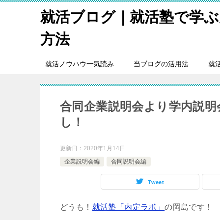
就活ブログ｜就活塾で学ぶ
方法
就活ノウハウ一気読み
当ブログの活用法
就
合同企業説明会より学内説明
し！
更新日：
2020年1月14日
企業説明会編
合同説明会編
Tweet
どうも！
就活塾「内定ラボ」
の岡島です！